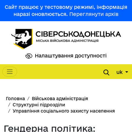
Перейти до основного вмісту
Сайт працює у тестовому режимі, інформація
наразі оновлюється.
Переглянути архів
Налаштування доступності
uk
Main navigation
Рядок навіґації
Головна
Військова адміністрація
Структурні підрозділи
Управління соціального захисту населення
Гендерна політика: