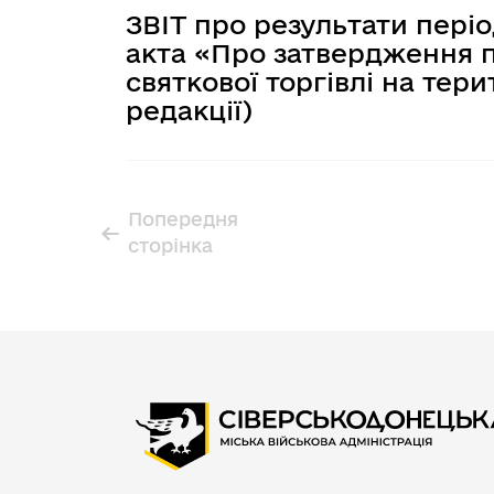
ЗВІТ про результати пері
акта «Про затвердження по
святкової торгівлі на тери
редакції)
Попередня
Розбивка на сторінки
←
сторінка