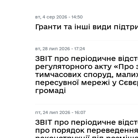
Плани та звіти про роботу сектор
запобігання корупції
Е-консультації
Візуалізація бюджетних процесів
Оголошення
Гендерна політика
вт, 4 сер 2026 - 14:50
Співпраця з викривачами корупці
Орієнтовні плани проведення кон
Допомога та захист постраждал
Звіти про виконання бюджету 
Програма соцеконом 
Гранти та інші види підтр
Ветеранам і ветеранкам
громадськістю
Управління корупційними ризик
Координаційна рада з питань сім’
Оперативна інформація щодо ви
Стратегія розвитку громади
Публічні обговорення
рівності, демографічного розвитк
вт, 28 лип 2026 - 17:24
протидії домашньому насильству,
Розпорядження начальника МВА
ЗВІТ про періодичне відс
ознакою статі, торгівлі людьми 
регуляторного акту «Про
Порядку денного 1325 «Жінки. М
Середньострокове планування 
тимчасових споруд, малих
пересувної мережі у Сєвє
громаді
пт, 24 лип 2026 - 16:07
ЗВІТ про періодичне від
про порядок переведення
реконструкції під розміщ