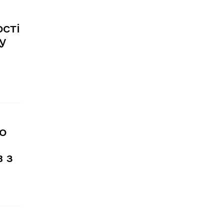
сті
у
о
 з