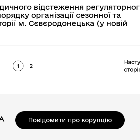
одичного відстеження регуляторног
рядку організації сезонної та
торії м. Сєвєродонецька (у новій
Наст
1
2
Сторінка
Сторінка
сторі
Повідомити про корупцію