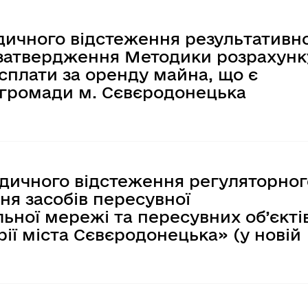
одичного відстеження результативно
 затвердження Методики розрахунк
сплати за оренду майна, що є
 громади м. Сєвєродонецька
одичного відстеження регуляторног
ня засобів пересувної
ьної мережі та пересувних об’єктів
ії міста Сєвєродонецька» (у новій