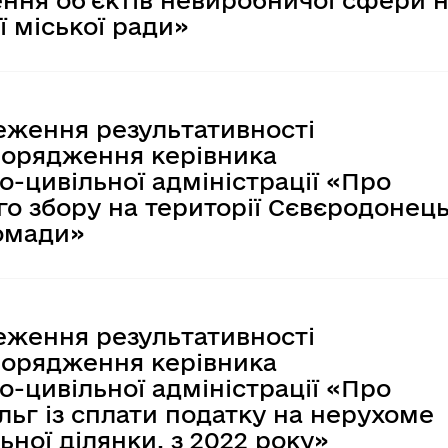
ї міської ради»
Регуляторні акти
теження результативності
порядження керівника
о-цивільної адміністрації «Про
о збору на території Сєвєродонець
ромади»
теження результативності
порядження керівника
о-цивільної адміністрації «Про
льг із сплати податку на нерухоме
ьної ділянки, з 2022 року»