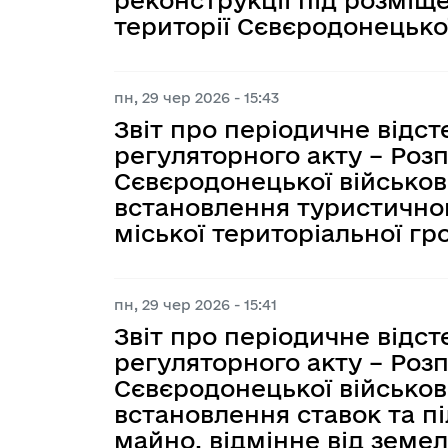
території Сєвєродонецько
пн, 29 чер 2026 - 15:43
Звіт про періодичне відс
регуляторного акту – Роз
Сєвєродонецької військов
встановлення туристичног
міської територіальної г
пн, 29 чер 2026 - 15:41
Звіт про періодичне відс
регуляторного акту – Роз
Сєвєродонецької військов
встановлення ставок та пі
майно, відмінне від земел