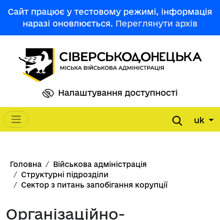
Перейти до основного вмісту
Сайт працює у тестовому режимі, інформація
наразі оновлюється.
Переглянути архів
Налаштування доступності
uk
Main navigation
Рядок навіґації
Головна
Військова адміністрація
Структурні підрозділи
Сектор з питань запобігання корупції
Організаційно-