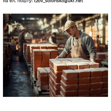
на ел. пошту:
tzov_solonsko@ukr.net