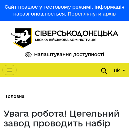
Перейти до основного вмісту
Сайт працює у тестовому режимі, інформація
наразі оновлюється.
Переглянути архів
Налаштування доступності
uk
Main navigation
Рядок навіґації
Головна
Увага робота! Цегельний
завод проводить набір