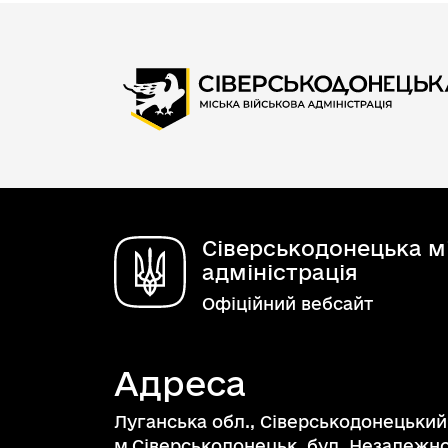
Сіверськодонецька мі
адміністрація
Офіційний вебсайт
Адреса
Луганська обл., Сіверськодонецький
м.Сіверськодонецьк, бул. Незалежнос