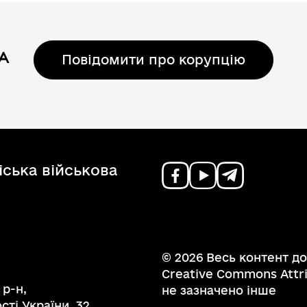
Регуляторні акти
Повідомити про корупцію
ська військова
© 2026 Весь контент до
Creative Commons Attrib
 р-н,
не зазначено інше
ті України, 32