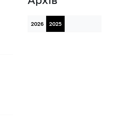
 з питань підприємництва у м. 
2026
2025
а база
тів регуляторних актів
орної діяльності
вивчення та надання висновків 
роекту регуляторного акта 
ства
яд регуляторних актів