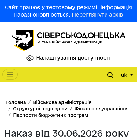
Перейти до основного вмісту
Сайт працює у тестовому режимі, інформація
наразі оновлюється.
Переглянути архів
Налаштування доступності
uk
Main navigation
Рядок навіґації
Головна
Військова адміністрація
Структурні підрозділи
Фінансове управління
Паспорти бюджетних програм
Наказ від 30.06.2026 року