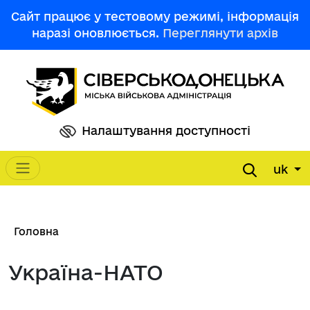
Перейти до основного вмісту
Сайт працює у тестовому режимі, інформація
наразі оновлюється.
Переглянути архів
Налаштування доступності
uk
Main navigation
Рядок навіґації
Головна
Україна-НАТО