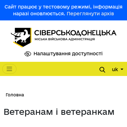
Перейти до основного вмісту
Сайт працює у тестовому режимі, інформація
наразі оновлюється.
Переглянути архів
Налаштування доступності
uk
Main navigation
Рядок навіґації
Головна
Ветеранам і ветеранкам