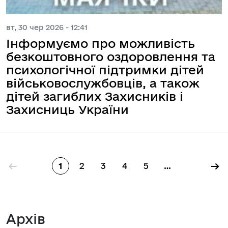
вт, 30 чер 2026 - 12:41
Інформуємо про можливість
безкоштовного оздоровлення та
психологічної підтримки дітей
військовослужбовців, а також
дітей загиблих Захисників і
Захисниць України
Розбивка на сторінки
←
→
1
2
3
4
5
…
Сторінка
Сторінка
Сторінка
Сторінка
Сторінка
Архів