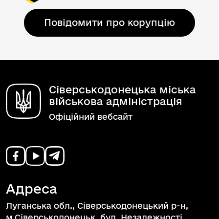
Повідомити про корупцію
Сіверськодонецька міська
військова адміністрація
Офіційний вебсайт
Адреса
Луганська обл., Сіверськодонецький р-н,
м.Сіверськодонецьк, бул. Незалежності