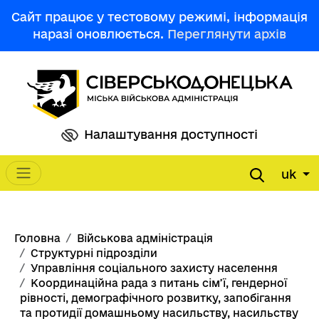
Перейти до основного вмісту
Сайт працює у тестовому режимі, інформація
наразі оновлюється.
Переглянути архів
Налаштування доступності
uk
Main navigation
Рядок навіґації
Головна
Військова адміністрація
Структурні підрозділи
Управління соціального захисту населення
Координаційна рада з питань сім’ї, гендерної
рівності, демографічного розвитку, запобігання
та протидії домашньому насильству, насильству