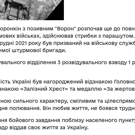
Регуляторні акти
Воронкін з позивним "Ворон" розпочав ще до пов
вих військах, здійснював стрибки з парашутом. 
рудні 2021 року був призваний на військову служ
емої штурмової бригади.
вального відділення 3 розвідувального взводу 1 
рність Україні був нагороджений відзнакою Голо
знакою «Залізний Хрест» та медаллю «За жертовн
ною сильного характеру, сміливим та цілеспрям
дне полювання. Він любив життя, не боявся трудн
ання бойового завдання поблизу населеного пункт
др віддав своє життя за Україну.