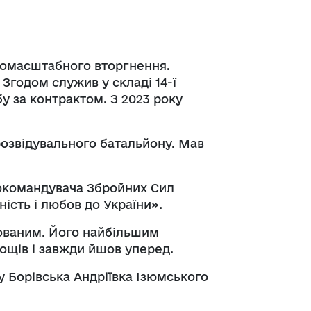
номасштабного вторгнення.
Згодом служив у складі 14-ї
бу за контрактом. З 2023 року
розвідувального батальйону. Мав
внокомандувача Збройних Сил
ість і любов до України».
ованим. Його найбільшим
ощів і завжди йшов уперед.
у Борівська Андріївка Ізюмського