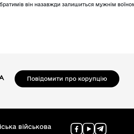
 побратимів він назавжди залишиться мужнім вої
.
Повідомити про корупцію
ська військова