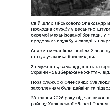
Свій шлях військового Олександр 
Проходив службу у десантно-штурмо
окремої механізованої бригади. У г
продовжив службу у складі 3-ї окр
Служив механіком-водієм 2 розвіду
статус учасника бойових дій.
За мужність, самовідданість та ві
України «За збережене життя», від
Поза службою Олександр був люди
захопленням були дайвінг та підво
28 травня 2026 року під час викон
району Харківської області Олексан