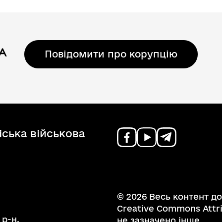
Повідомити про корупцію
ська військова
© 2026 Весь контент до
Creative Commons Attrib
 р-н,
не зазначено інше