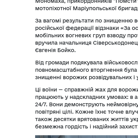
Мономаха, прикордонників "Помсти" 
мотопіхотної Маріупольської бригад
За вагомі результати по знищенню 
російської федерації відзнаки «За 
мобільних вогневих груп взводу про
вручила начальниця Сіверськодонецьк
Євгенія Бойко.
Від громади подякувала військовос
повномасштабного вторгнення була з
знищенні ворожих розвідувальних і 
Ці воїни — справжній жах для ворожи
працюють у надскладних умовах: в аб
24/7. Вони демонструють неймовірну
повітряні цілі. Кожне їхнє точне вл
також десятки врятованих життів ук
безмежна гордість і надійний захист
Відеофайл