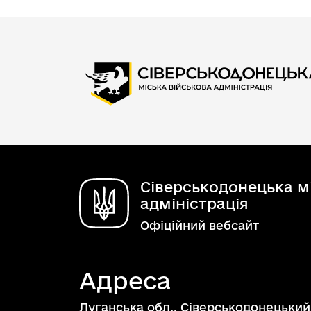
Сіверськодонецька мі
адміністрація
Офіційний вебсайт
Адреса
Луганська обл., Сіверськодонецький