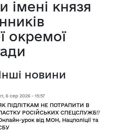
и імені князя
 з питань підприємництва у м. 
нників
ї окремої
а база
гади
тів регуляторних актів
Інші новини
орної діяльності
чт, 6 сер 2026 - 15:57
ЯК ПІДЛІТКАМ НЕ ПОТРАПИТИ В
вивчення та надання висновків 
ПАСТКУ РОСІЙСЬКИХ СПЕЦСЛУЖБ⁉️
роекту регуляторного акта 
Онлайн-урок від МОН, Нацполіції та
ства
СБУ
яд регуляторних актів