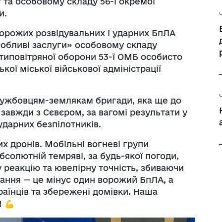
та особовому складу 56-ї окремої
и.
ворожих розвідувальних і ударних БпЛА
особливі заслуги» особовому складу
типовітряної оборони 53-ї ОМБ особисто
ої міської військової адміністрації
лужбовцям-землякам бригади, яка ще до
авжди з Сєвєром, за вагомі результати у
ударних безпілотників.
х дронів. Мобільні вогневі групи
солютній темряві, за будь-якої погоди,
 реакцію та ювелірну точність, збиваючи
учання — це мінус один ворожий БпЛА, а
раїнців та збережені домівки. Наша
! 💪