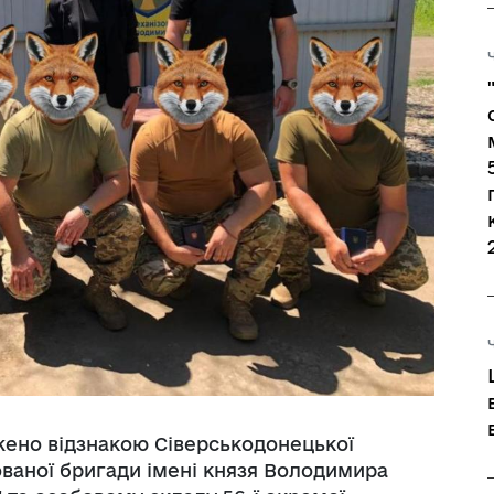
Регуляторні акти
жено відзнакою Сіверськодонецької
ованої бригади імені князя Володимира