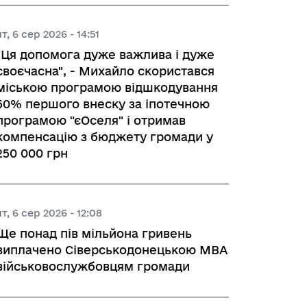
чт, 6 сер 2026 - 14:51
"Ця допомога дуже важлива і дуже
своєчасна", - Михайло скористався
міською програмою відшкодування
50% першого внеску за іпотечною
програмою "єОселя" і отримав
компенсацію з бюджету громади у
250 000 грн
чт, 6 сер 2026 - 12:08
Ще понад пів мільйона гривень
виплачено Сіверськодонецькою МВА
військовослужбовцям громади