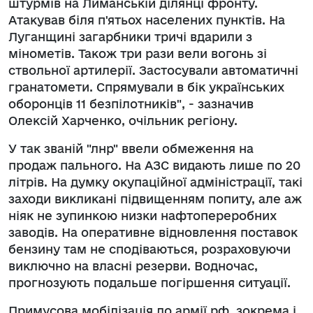
штурмів на Лиманській ділянці фронту.
Атакував біля п'ятьох населених пунктів. На
Луганщині загарбники тричі вдарили з
мінометів. Також три рази вели вогонь зі
ствольної артилерії. Застосували автоматичні
гранатомети. Спрямували в бік українських
оборонців 11 безпілотників", - зазначив
Олексій Харченко, очільник регіону.
У так званій "лнр" ввели обмеження на
продаж пального. На АЗС видають лише по 20
літрів. На думку окупаційної адміністрації, такі
заходи викликані підвищенням попиту, але аж
ніяк не зупинкою низки нафтопереробних
заводів. На оперативне відновлення поставок
бензину там не сподіваються, розраховуючи
виключно на власні резерви. Водночас,
прогнозують подальше погіршення ситуації.
Примусова мобілізація до армії рф, зокрема і