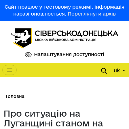
Перейти до основного вмісту
Сайт працює у тестовому режимі, інформація
наразі оновлюється.
Переглянути архів
Налаштування доступності
uk
Main navigation
Рядок навіґації
Головна
Про ситуацію на
Луганщині станом на