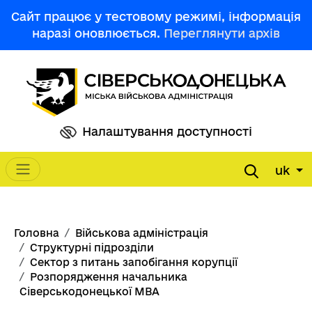
Перейти до основного вмісту
Сайт працює у тестовому режимі, інформація
наразі оновлюється.
Переглянути архів
Налаштування доступності
uk
Main navigation
Рядок навіґації
Головна
Військова адміністрація
Структурні підрозділи
Сектор з питань запобігання корупції
Розпорядження начальника
Сіверськодонецької МВА