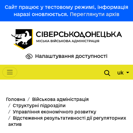
Перейти до основного вмісту
Сайт працює у тестовому режимі, інформація
наразі оновлюється.
Переглянути архів
Налаштування доступності
uk
Main navigation
Рядок навіґації
Головна
Військова адміністрація
Структурні підрозділи
Управління економічного розвитку
Відстеження результативності дії регуляторних
актив