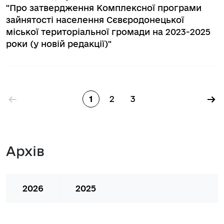
"Про затвердження Комплексної програми
зайнятості населення Сєвєродонецької
міської територіальної громади на 2023-2025
роки (у новій редакції)"
Розбивка на сторінки
←
→
1
2
3
Сторінка
Сторінка
Сторінка
Архів
2026
2025