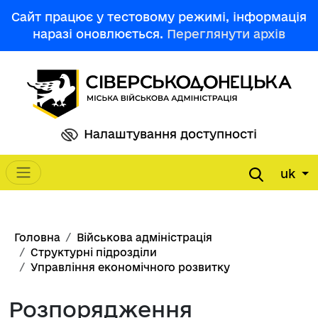
Перейти до основного вмісту
Сайт працює у тестовому режимі, інформація
наразі оновлюється.
Переглянути архів
Налаштування доступності
uk
Main navigation
Рядок навіґації
Головна
Військова адміністрація
Структурні підрозділи
Управління економічного розвитку
Розпорядження