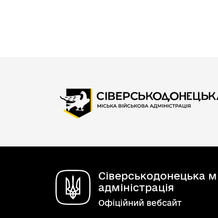
Плани та звіти про роботу сектор
запобігання корупції
Е-консультації
Візуалізація бюджетних процесів
Оголошення
Гендерна політика
Співпраця з викривачами корупці
Орієнтовні плани проведення кон
Допомога та захист постраждал
Звіти про виконання бюджету 
Програма соцеконом 
Ветеранам і ветеранкам
громадськістю
Управління корупційними ризик
Координаційна рада з питань сім’
Оперативна інформація щодо ви
Стратегія розвитку громади
Публічні обговорення
рівності, демографічного розвитк
протидії домашньому насильству,
Розпорядження начальника МВА
ознакою статі, торгівлі людьми 
Порядку денного 1325 «Жінки. М
Середньострокове планування 
Сіверськодонецька мі
адміністрація
Офіційний вебсайт