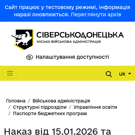
Перейти до основного вмісту
Сайт працює у тестовому режимі, інформація
наразі оновлюється.
Переглянути архів
Налаштування доступності
uk
Main navigation
Рядок навіґації
Головна
Військова адміністрація
Структурні підрозділи
Управління освіти
Паспорти бюджетних програм
Наказ від 15.01.2026 та