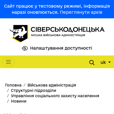
Перейти до основного вмісту
Сайт працює у тестовому режимі, інформація
наразі оновлюється.
Переглянути архів
Налаштування доступності
uk
Main navigation
Рядок навіґації
Головна
Військова адміністрація
Структурні підрозділи
Управління соціального захисту населення
Новини