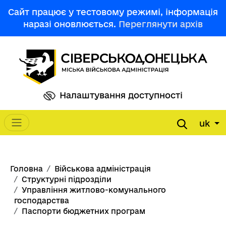
Перейти до основного вмісту
Сайт працює у тестовому режимі, інформація
наразі оновлюється.
Переглянути архів
Налаштування доступності
uk
Main navigation
Рядок навіґації
Головна
Військова адміністрація
Структурні підрозділи
Управління житлово-комунального
господарства
Паспорти бюджетних програм