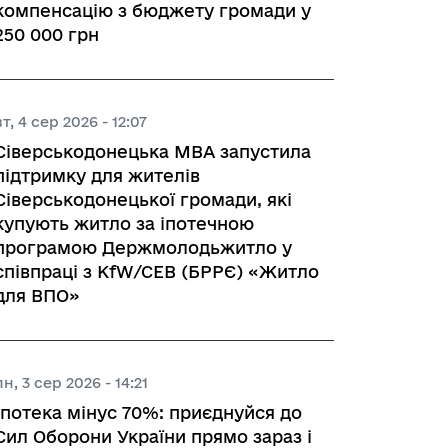
компенсацію з бюджету громади у
250 000 грн
вт, 4 сер 2026 - 12:07
Сіверськодонецька МВА запустила
підтримку для жителів
Сіверськодонецької громади, які
купують житло за іпотечною
програмою Держмолодьжитло у
співпраці з KfW/CEB (БРРЄ) «Житло
для ВПО»
пн, 3 сер 2026 - 14:21
Іпотека мінус 70%: приєднуйся до
Сил Оборони України прямо зараз і