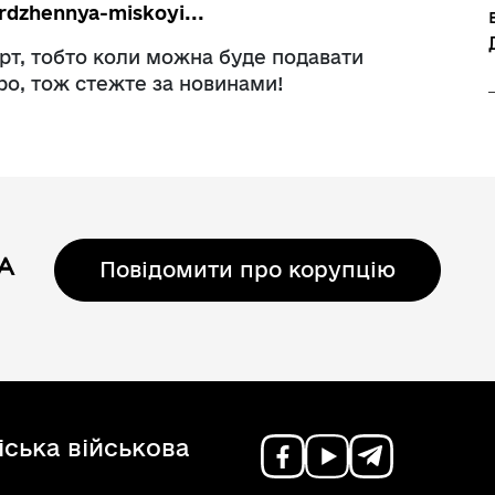
erdzhennya-miskoyi...
рт, тобто коли можна буде подавати
ро, тож стежте за новинами!
Повідомити про корупцію
ська військова