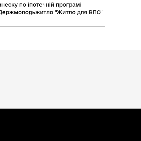
внеску по іпотечній програмі
Держмолодьжитло "Житло для ВПО"