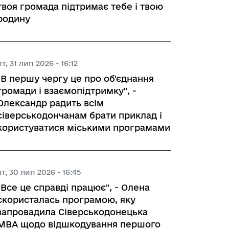
твоя громада підтримає тебе і твою
родину
пт, 31 лип 2026 - 16:12
"В першу чергу це про об'єднання
громади і взаємопідтримку", -
Олександр радить всім
сіверськодончанам брати приклад і
користуватися міськими програмами
чт, 30 лип 2026 - 16:45
"Все це справді працює", - Олена
скористалась програмою, яку
запровадила Сіверськодонецька
МВА щодо відшкодування першого