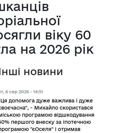
шканців
 з питань підприємництва у м. 
оріальної
осягли віку 60
а база
ла на 2026 рік
тів регуляторних актів
Інші новини
орної діяльності
чт, 6 сер 2026 - 14:51
"Ця допомога дуже важлива і дуже
вивчення та надання висновків 
своєчасна", - Михайло скористався
роекту регуляторного акта 
міською програмою відшкодування
ства
50% першого внеску за іпотечною
програмою "єОселя" і отримав
яд регуляторних актів