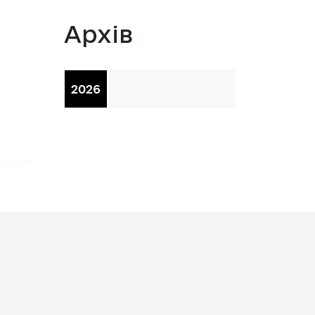
 з питань підприємництва у м. 
Архів
а база
2026
тів регуляторних актів
орної діяльності
вивчення та надання висновків 
роекту регуляторного акта 
ства
яд регуляторних актів