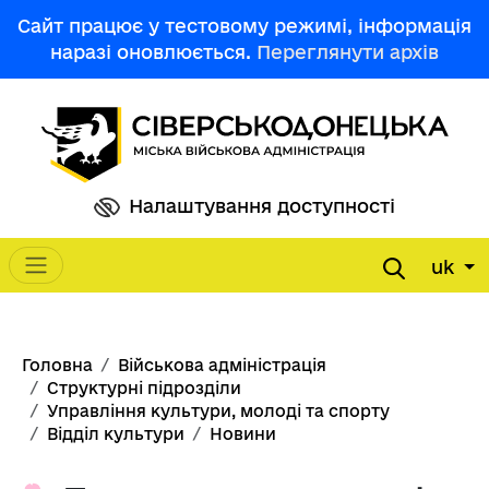
Перейти до основного вмісту
Сайт працює у тестовому режимі, інформація
наразі оновлюється.
Переглянути архів
Налаштування доступності
uk
Main navigation
Рядок навіґації
Головна
Військова адміністрація
Структурні підрозділи
Управління культури, молоді та спорту
Відділ культури
Новини