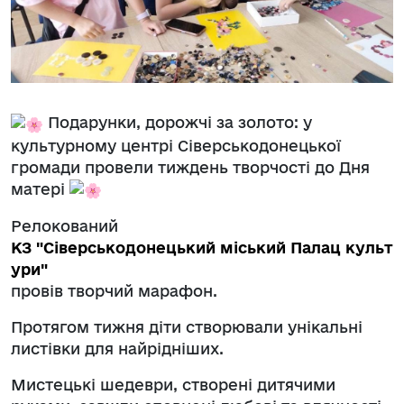
Подарунки, дорожчі за золото: у
культурному центрі Сіверськодонецької
громади провели тиждень творчості до Дня
матері
Релокований
КЗ "Cіверськодонецький міський Палац культ
ури"
провів творчий марафон.
Протягом тижня діти створювали унікальні
листівки для найрідніших.
Мистецькі шедеври, створені дитячими