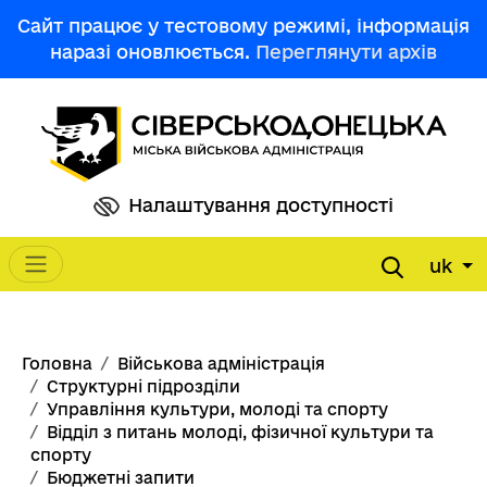
Перейти до основного вмісту
Сайт працює у тестовому режимі, інформація
наразі оновлюється.
Переглянути архів
Налаштування доступності
uk
Main navigation
Рядок навіґації
Головна
Військова адміністрація
Структурні підрозділи
Управління культури, молоді та спорту
Відділ з питань молоді, фізичної культури та
спорту
Бюджетні запити