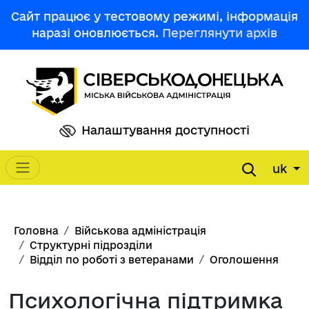
Перейти до основного вмісту
Сайт працює у тестовому режимі, інформація
наразі оновлюється.
Переглянути архів
Налаштування доступності
uk
Main navigation
Рядок навіґації
Головна
Військова адміністрація
Структурні підрозділи
Відділ по роботі з ветеранами
Оголошення
Психологічна підтримка