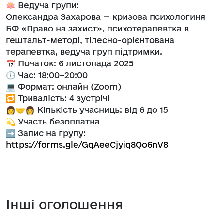
🪷 Ведуча групи:
Олександра Захарова — кризова психологиня
БФ «Право на захист», психотерапевтка в
гештальт-методі, тілесно-орієнтована
терапевтка, ведуча груп підтримки.
📅 Початок: 6 листопада 2025
🕕 Час: 18:00–20:00
💻 Формат: онлайн (Zoom)
🔁 Тривалість: 4 зустрічі
👩‍🤝‍👩 Кількість учасниць: від 6 до 15
💫 Участь безоплатна
➡️ Запис на групу:
https://forms.gle/GqAeeCjyiq8Qo6nV8
Інші оголошення