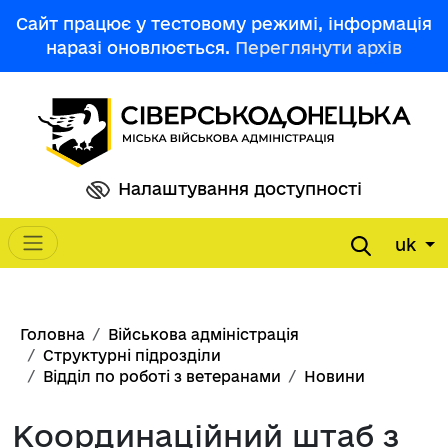
Перейти до основного вмісту
Сайт працює у тестовому режимі, інформація
наразі оновлюється.
Переглянути архів
Налаштування доступності
uk
Main navigation
Рядок навіґації
Головна
Військова адміністрація
Структурні підрозділи
Відділ по роботі з ветеранами
Новини
Координаційний штаб з