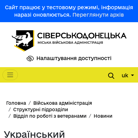
Перейти до основного вмісту
Сайт працює у тестовому режимі, інформація
наразі оновлюється.
Переглянути архів
Налаштування доступності
uk
Main navigation
Рядок навіґації
Головна
Військова адміністрація
Структурні підрозділи
Відділ по роботі з ветеранами
Новини
Український